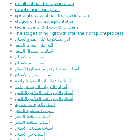
results of hair transplantation
robotic hair transplant
special cases of hair transplantation
stages of hair transplantation
technique of DHI with Choi pens
The stages of hair growth after the transplant process
آثار الشيخوخة على الفم والأسنان
آلية حقن البلازما للشعر
أساليب استبدال الشعر
أسباب ألم الأسنان
أسباب ألم الأسنان
أسباب استخدام تقويم الأسنان للأطفال
أسباب اصفرار الأسنان
أسباب اضطرابات الطعم والرائحة
أسباب التغيرات اللونية في الفم
أسباب التهاب الفم القلاعي الناكس
أسباب التهاب الفم القلاعي الناكس
أسباب القرحات الفموية
أسباب المسامية للشعر
أسباب تساقط الشعر
أسباب تساقط الشعر
أسباب تصبغات الأسنان
أسباب جز الأسنان