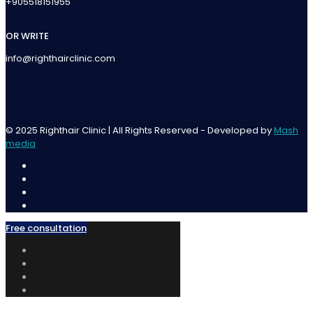
+905518151955
OR WRITE
info@righthairclinic.com
© 2025 Righthair Clinic | All Rights Reserved - Developed by
Mash
media
Free consultation