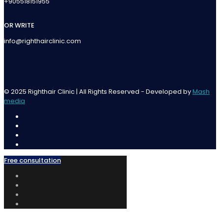
+905518151955
OR WRITE
info@righthairclinic.com
© 2025 Righthair Clinic | All Rights Reserved - Developed by
Mash
media
Free consultation