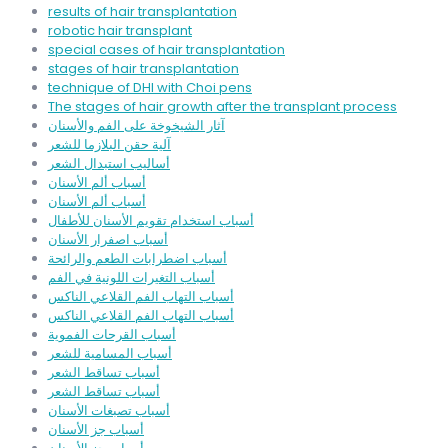
results of hair transplantation
robotic hair transplant
special cases of hair transplantation
stages of hair transplantation
technique of DHI with Choi pens
The stages of hair growth after the transplant process
آثار الشيخوخة على الفم والأسنان
آلية حقن البلازما للشعر
أساليب استبدال الشعر
أسباب ألم الأسنان
أسباب ألم الأسنان
أسباب استخدام تقويم الأسنان للأطفال
أسباب اصفرار الأسنان
أسباب اضطرابات الطعم والرائحة
أسباب التغيرات اللونية في الفم
أسباب التهاب الفم القلاعي الناكس
أسباب التهاب الفم القلاعي الناكس
أسباب القرحات الفموية
أسباب المسامية للشعر
أسباب تساقط الشعر
أسباب تساقط الشعر
أسباب تصبغات الأسنان
أسباب جز الأسنان