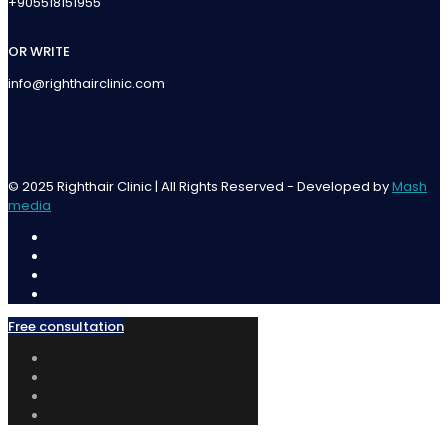
+905518151955
OR WRITE
info@righthairclinic.com
© 2025 Righthair Clinic | All Rights Reserved - Developed by
Mash
media
Free consultation