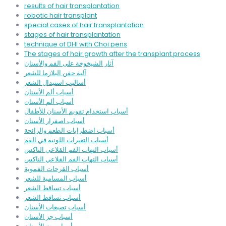
results of hair transplantation
robotic hair transplant
special cases of hair transplantation
stages of hair transplantation
technique of DHI with Choi pens
The stages of hair growth after the transplant process
آثار الشيخوخة على الفم والأسنان
آلية حقن البلازما للشعر
أساليب استبدال الشعر
أسباب ألم الأسنان
أسباب ألم الأسنان
أسباب استخدام تقويم الأسنان للأطفال
أسباب اصفرار الأسنان
أسباب اضطرابات الطعم والرائحة
أسباب التغيرات اللونية في الفم
أسباب التهاب الفم القلاعي الناكس
أسباب التهاب الفم القلاعي الناكس
أسباب القرحات الفموية
أسباب المسامية للشعر
أسباب تساقط الشعر
أسباب تساقط الشعر
أسباب تصبغات الأسنان
أسباب جز الأسنان