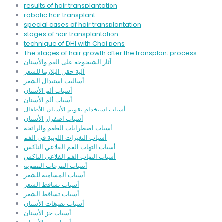
results of hair transplantation
robotic hair transplant
special cases of hair transplantation
stages of hair transplantation
technique of DHI with Choi pens
The stages of hair growth after the transplant process
آثار الشيخوخة على الفم والأسنان
آلية حقن البلازما للشعر
أساليب استبدال الشعر
أسباب ألم الأسنان
أسباب ألم الأسنان
أسباب استخدام تقويم الأسنان للأطفال
أسباب اصفرار الأسنان
أسباب اضطرابات الطعم والرائحة
أسباب التغيرات اللونية في الفم
أسباب التهاب الفم القلاعي الناكس
أسباب التهاب الفم القلاعي الناكس
أسباب القرحات الفموية
أسباب المسامية للشعر
أسباب تساقط الشعر
أسباب تساقط الشعر
أسباب تصبغات الأسنان
أسباب جز الأسنان