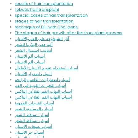
results of hair transplantation
robotic hair transplant
special cases of hair transplantation
stages of hair transplantation
technique of DHI with Choi pens
The stages of hair growth after the transplant process
آثار الشيخوخة على الفم والأسنان
آلية حقن البلازما للشعر
أساليب استبدال الشعر
أسباب ألم الأسنان
أسباب ألم الأسنان
أسباب استخدام تقويم الأسنان للأطفال
أسباب اصفرار الأسنان
أسباب اضطرابات الطعم والرائحة
أسباب التغيرات اللونية في الفم
أسباب التهاب الفم القلاعي الناكس
أسباب التهاب الفم القلاعي الناكس
أسباب القرحات الفموية
أسباب المسامية للشعر
أسباب تساقط الشعر
أسباب تساقط الشعر
أسباب تصبغات الأسنان
أسباب جز الأسنان