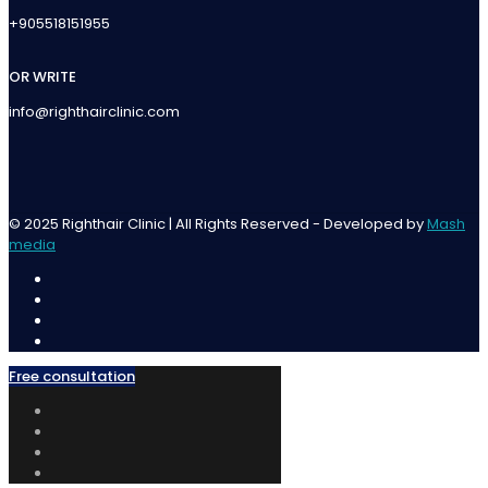
+905518151955
OR WRITE
info@righthairclinic.com
© 2025 Righthair Clinic | All Rights Reserved - Developed by
Mash
media
Free consultation