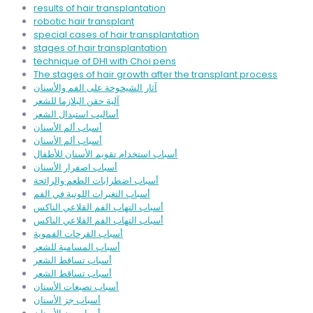
results of hair transplantation
robotic hair transplant
special cases of hair transplantation
stages of hair transplantation
technique of DHI with Choi pens
The stages of hair growth after the transplant process
آثار الشيخوخة على الفم والأسنان
آلية حقن البلازما للشعر
أساليب استبدال الشعر
أسباب ألم الأسنان
أسباب ألم الأسنان
أسباب استخدام تقويم الأسنان للأطفال
أسباب اصفرار الأسنان
أسباب اضطرابات الطعم والرائحة
أسباب التغيرات اللونية في الفم
أسباب التهاب الفم القلاعي الناكس
أسباب التهاب الفم القلاعي الناكس
أسباب القرحات الفموية
أسباب المسامية للشعر
أسباب تساقط الشعر
أسباب تساقط الشعر
أسباب تصبغات الأسنان
أسباب جز الأسنان