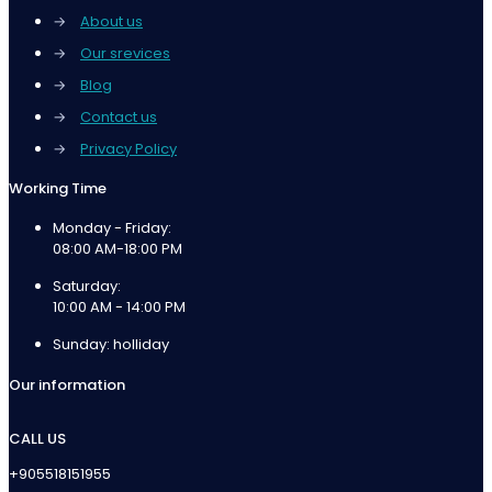
→
About us
→
Our srevices
→
Blog
→
Contact us
→
Privacy Policy
Working Time
Monday - Friday:
08:00 AM-18:00 PM
Saturday:
10:00 AM - 14:00 PM
Sunday: holliday
Our information
CALL US
+905518151955